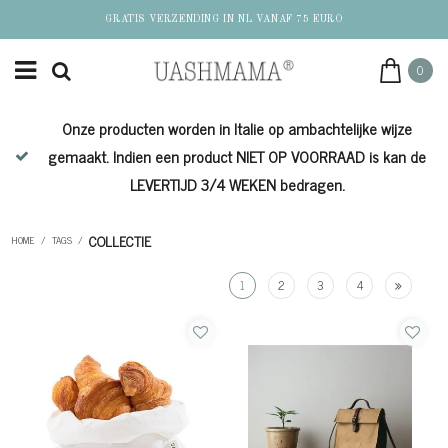
GRATIS VERZENDING IN NL VANAF 75 EURO
0
Onze producten worden in Italie op ambachtelijke wijze
de
gemaakt. Indien een product NIET OP VOORRAAD is kan de
LEVERTIJD 3/4 WEKEN bedragen.
COLLECTIE
HOME
/
TAGS
/
1
2
3
4