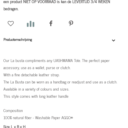
een product NIET OP VOORRAAD is kan de LEVERTIJD 3/4 WEKEN
bedragen.
Productomschrijving
Our La busta compliments any UASHMAMA Tote. The perfect paper
accessory, use as a wallet, purse or clutch.
With a fine detachable leather strap.
The La Busta can be worn as a handbag or readjust and use as a clutch.
Available in a variety of colours and sizes.
This style comes with long leather handle
Composition
100% natural fiber - Washable Paper AGGO®
Size L x B x H