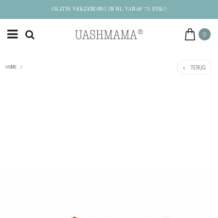
GRATIS VERZENDING IN NL VANAF 75 EURO
0
TERUG
HOME
/