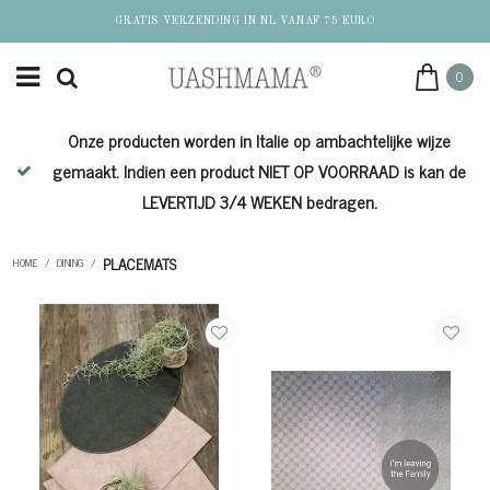
GRATIS VERZENDING IN NL VANAF 75 EURO
0
Onze producten worden in Italie op ambachtelijke wijze
de
gemaakt. Indien een product NIET OP VOORRAAD is kan de
LEVERTIJD 3/4 WEKEN bedragen.
PLACEMATS
HOME
/
DINING
/