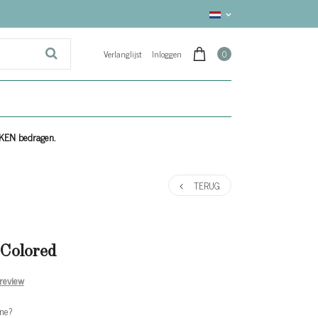
Verlanglijst
Inloggen
0
EKEN bedragen.
TERUG
Colored
 review
ne?