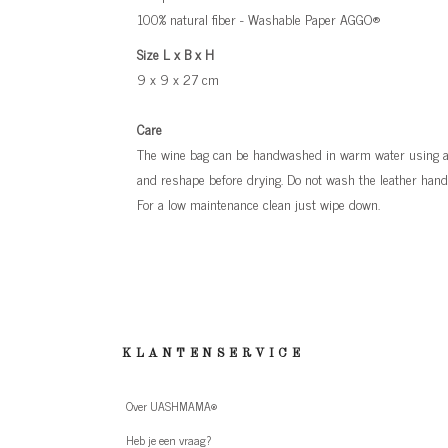
100% natural fiber - Washable Paper AGGO®
Size L x B x H
9 x 9 x 27 cm
Care
The wine bag can be handwashed in warm water using a m
and reshape before drying. Do not wash the leather handl
For a low maintenance clean just wipe down.
KLANTENSERVICE
Over UASHMAMA®
Heb je een vraag?