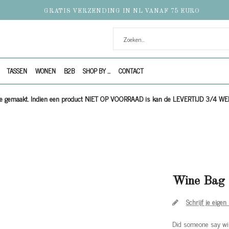
GRATIS VERZENDING IN NL VANAF 75 EURO
TASSEN
WONEN
B2B
SHOP BY ...
CONTACT
ijze gemaakt. Indien een product NIET OP VOORRAAD is kan de LEVERTIJD 3/4 W
Wine Bag 
Schrijf je eigen
Did someone say wi