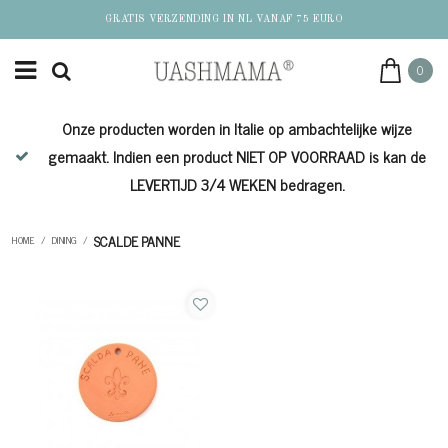
GRATIS VERZENDING IN NL VANAF 75 EURO
0
Onze producten worden in Italie op ambachtelijke wijze
de
gemaakt. Indien een product NIET OP VOORRAAD is kan de
LEVERTIJD 3/4 WEKEN bedragen.
SCALDE PANNE
HOME
/
DINING
/