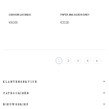
CUSHION LUX BASIC
PAPER BAG SILVER/GREY
€60,00
€31,00
1
2
3
4
KLANTENSERVICE
CATEGORIEËN
NIEUWSBRIEF