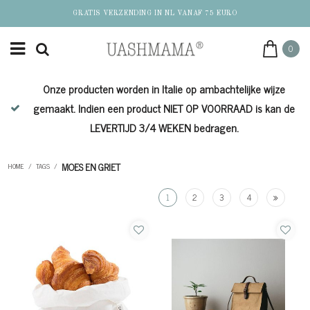
GRATIS VERZENDING IN NL VANAF 75 EURO
0
Onze producten worden in Italie op ambachtelijke wijze
de
gemaakt. Indien een product NIET OP VOORRAAD is kan de
LEVERTIJD 3/4 WEKEN bedragen.
MOES EN GRIET
HOME
/
TAGS
/
1
2
3
4