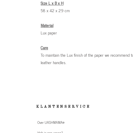
Size L x B x H
58 x 42 x 29 cm
Material
Lux paper
Care
To maintain the Lux finish of the paper we recommend to
leather handles.
KLANTENSERVICE
Over UASHMAMA®
Heb je een vraag?