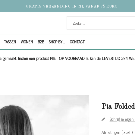
GRATIS VERZENDING IN NL VANAF 75 EURO
TASSEN
WONEN
B2B
SHOP BY ...
CONTACT
ijze gemaakt. Indien een product NIET OP VOORRAAD is kan de LEVERTIJD 3/4 W
Pia Folde
Schrijf je eigen
Afmetingen (lxbxh)