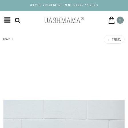
GRATIS VERZENDING IN NL VANAF 75 EURO
0
TERUG
HOME
/