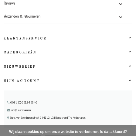
Reviews
Verzenden & retourneren
KLANTENSERVICE
CATEGORIEËN
NIEUWSBRIEF
MIJN ACCOUNT
0031 (0) 651245346
info@uashmama.nl
Burg. van Everdingenstraat 2 | 4112 LG | Beusichem| The Netherlands
Wij slaan cookies op om onze website te verbeteren. Is dat akkoord?