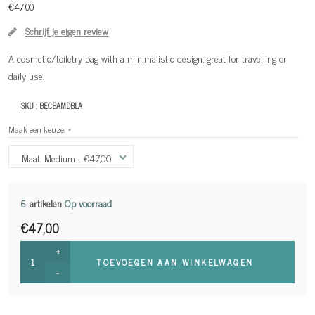
€47,00
Schrijf je eigen review
A cosmetic/toiletry bag with a minimalistic design, great for travelling or
daily use.
SKU :
BECBAMDBLA
Maak een keuze:
*
Maat: Medium - €47,00
6
artikelen
Op voorraad
€47,00
+
TOEVOEGEN AAN WINKELWAGEN
-