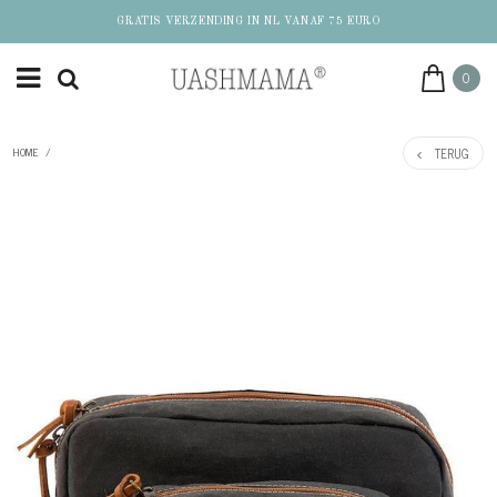
GRATIS VERZENDING IN NL VANAF 75 EURO
0
TERUG
HOME
/