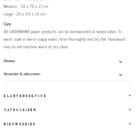
Medium - 19 x 7,5 x 11 cm
Large - 25 x 9,5 x 14 cm
Care
All UASHMAMA paper products can be handwashed or wiped clean. To
wash soak in warm soapy water, rinse thoroughly and dry flat. Handwash
only do not machine wash or dry clean.
Reviews
Verzenden & retourneren
KLANTENSERVICE
CATEGORIEËN
NIEUWSBRIEF