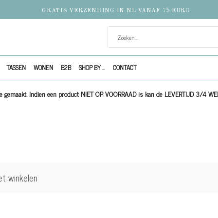
GRATIS VERZENDING IN NL VANAF 75 EURO
TASSEN
WONEN
B2B
SHOP BY ...
CONTACT
ijze gemaakt. Indien een product NIET OP VOORRAAD is kan de LEVERTIJD 3/4 W
et winkelen