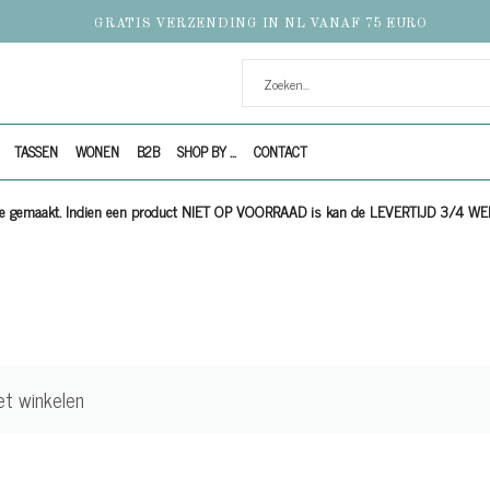
GRATIS VERZENDING IN NL VANAF 75 EURO
TASSEN
WONEN
B2B
SHOP BY ...
CONTACT
ijze gemaakt. Indien een product NIET OP VOORRAAD is kan de LEVERTIJD 3/4 W
et winkelen