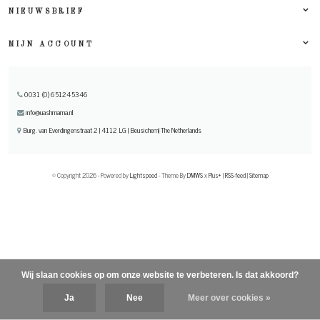
NIEUWSBRIEF
MIJN ACCOUNT
0031 (0) 651245346
info@uashmama.nl
Burg. van Everdingenstraat 2 | 4112 LG | Beusichem| The Netherlands
© Copyright 2026 - Powered by
Lightspeed
- Theme By
DMWS
x
Plus+
|
RSS-feed
|
Sitemap
Wij slaan cookies op om onze website te verbeteren. Is dat akkoord?
Ja
Nee
Meer over cookies »