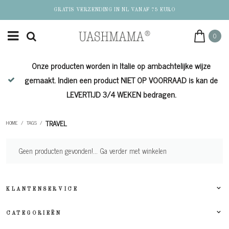
GRATIS VERZENDING IN NL VANAF 75 EURO
0
Onze producten worden in Italie op ambachtelijke wijze
de
gemaakt. Indien een product NIET OP VOORRAAD is kan de
LEVERTIJD 3/4 WEKEN bedragen.
TRAVEL
HOME
/
TAGS
/
Geen producten gevonden!...
Ga verder met winkelen
KLANTENSERVICE
CATEGORIEËN