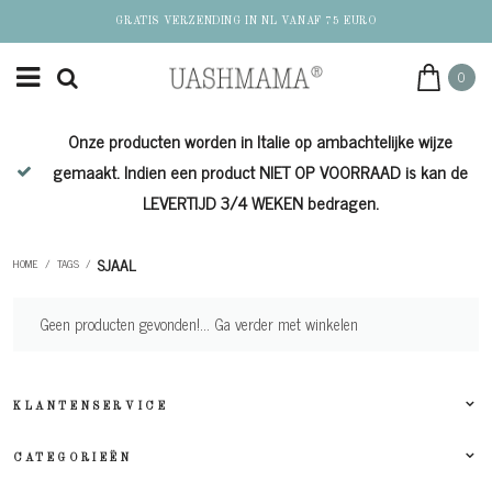
GRATIS VERZENDING IN NL VANAF 75 EURO
0
Onze producten worden in Italie op ambachtelijke wijze
de
gemaakt. Indien een product NIET OP VOORRAAD is kan de
LEVERTIJD 3/4 WEKEN bedragen.
SJAAL
HOME
/
TAGS
/
Geen producten gevonden!...
Ga verder met winkelen
KLANTENSERVICE
CATEGORIEËN