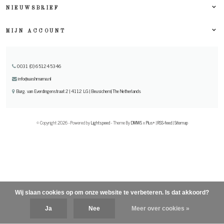
NIEUWSBRIEF
MIJN ACCOUNT
0031 (0) 651245346
info@uashmama.nl
Burg. van Everdingenstraat 2 | 4112 LG | Beusichem| The Netherlands
© Copyright 2026 - Powered by
Lightspeed
- Theme By
DMWS
x
Plus+
|
RSS-feed
|
Sitemap
Wij slaan cookies op om onze website te verbeteren. Is dat akkoord?
Ja
Nee
Meer over cookies »