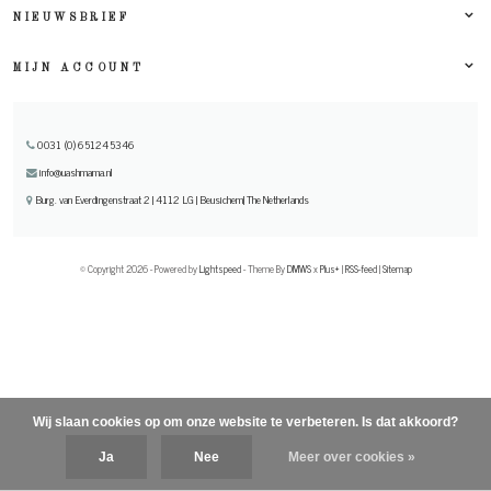
NIEUWSBRIEF
MIJN ACCOUNT
0031 (0) 651245346
info@uashmama.nl
Burg. van Everdingenstraat 2 | 4112 LG | Beusichem| The Netherlands
© Copyright 2026 - Powered by
Lightspeed
- Theme By
DMWS
x
Plus+
|
RSS-feed
|
Sitemap
Wij slaan cookies op om onze website te verbeteren. Is dat akkoord?
Ja
Nee
Meer over cookies »