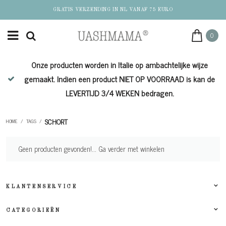
GRATIS VERZENDING IN NL VANAF 75 EURO
0
Onze producten worden in Italie op ambachtelijke wijze
de
gemaakt. Indien een product NIET OP VOORRAAD is kan de
LEVERTIJD 3/4 WEKEN bedragen.
SCHORT
HOME
/
TAGS
/
Geen producten gevonden!...
Ga verder met winkelen
KLANTENSERVICE
CATEGORIEËN