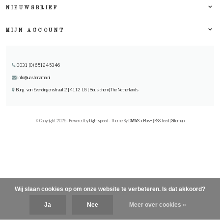
NIEUWSBRIEF
MIJN ACCOUNT
0031 (0) 651245346
info@uashmama.nl
Burg. van Everdingenstraat 2 | 4112 LG | Beusichem| The Netherlands
© Copyright 2026 - Powered by
Lightspeed
- Theme By
DMWS
x
Plus+
|
RSS-feed
|
Sitemap
Wij slaan cookies op om onze website te verbeteren. Is dat akkoord?
Ja
Nee
Meer over cookies »