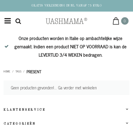
GRATIS VERZENDING IN NL VANAF 75 EURO
0
Onze producten worden in Italie op ambachtelijke wijze
de
gemaakt. Indien een product NIET OP VOORRAAD is kan de
LEVERTIJD 3/4 WEKEN bedragen.
PRESENT
HOME
/
TAGS
/
Geen producten gevonden!...
Ga verder met winkelen
KLANTENSERVICE
CATEGORIEËN