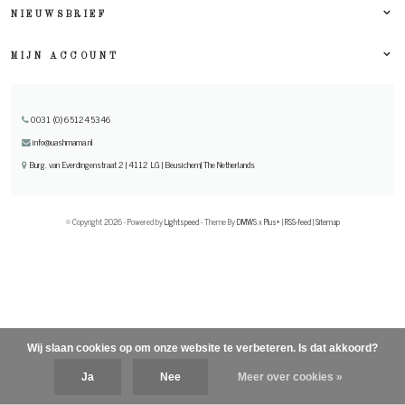
NIEUWSBRIEF
MIJN ACCOUNT
0031 (0) 651245346
info@uashmama.nl
Burg. van Everdingenstraat 2 | 4112 LG | Beusichem| The Netherlands
© Copyright 2026 - Powered by
Lightspeed
- Theme By
DMWS
x
Plus+
|
RSS-feed
|
Sitemap
Wij slaan cookies op om onze website te verbeteren. Is dat akkoord?
Ja
Nee
Meer over cookies »