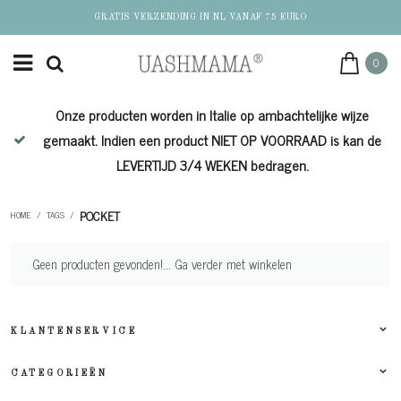
GRATIS VERZENDING IN NL VANAF 75 EURO
0
Onze producten worden in Italie op ambachtelijke wijze
de
gemaakt. Indien een product NIET OP VOORRAAD is kan de
LEVERTIJD 3/4 WEKEN bedragen.
POCKET
HOME
/
TAGS
/
Geen producten gevonden!...
Ga verder met winkelen
KLANTENSERVICE
CATEGORIEËN