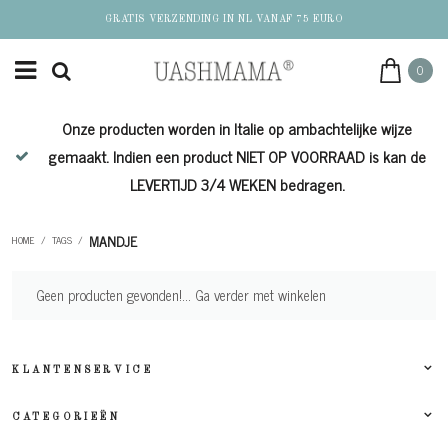
GRATIS VERZENDING IN NL VANAF 75 EURO
0
Onze producten worden in Italie op ambachtelijke wijze
de
gemaakt. Indien een product NIET OP VOORRAAD is kan de
LEVERTIJD 3/4 WEKEN bedragen.
MANDJE
HOME
/
TAGS
/
Geen producten gevonden!...
Ga verder met winkelen
KLANTENSERVICE
CATEGORIEËN