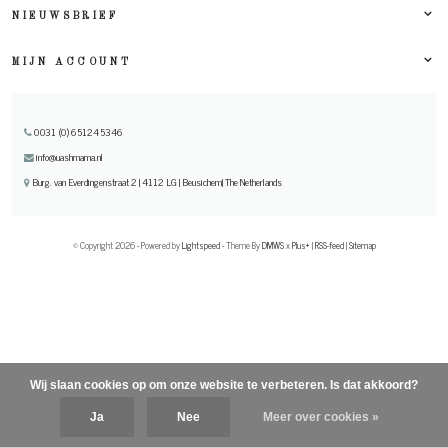
NIEUWSBRIEF
MIJN ACCOUNT
0031 (0) 651245346
info@uashmama.nl
Burg. van Everdingenstraat 2 | 4112 LG | Beusichem| The Netherlands
© Copyright 2026 - Powered by
Lightspeed
- Theme By
DMWS
x
Plus+
|
RSS-feed
|
Sitemap
Wij slaan cookies op om onze website te verbeteren. Is dat akkoord?
Ja
Nee
Meer over cookies »