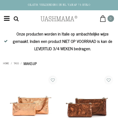
GRATIS VERZENDING IN NL VANAF 75 EURO
0
Onze producten worden in Italie op ambachtelijke wijze
de
gemaakt. Indien een product NIET OP VOORRAAD is kan de
LEVERTIJD 3/4 WEKEN bedragen.
MAKE-UP
HOME
/
TAGS
/