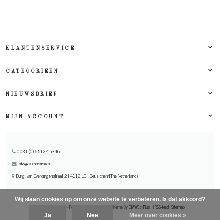
KLANTENSERVICE
CATEGORIEËN
NIEUWSBRIEF
MIJN ACCOUNT
0031 (0) 651245346
info@uashmama.nl
Burg. van Everdingenstraat 2 | 4112 LG | Beusichem| The Netherlands
Wij slaan cookies op om onze website te verbeteren. Is dat akkoord?
© Copyright 2026 - Powered by
Lightspeed
- Theme By
DMWS
x
Plus+
|
RSS-feed
|
Sitemap
Ja
Nee
Meer over cookies »