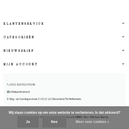
KLANTENSERVICE
CATEGORIEËN
NIEUWSBRIEF
MIJN ACCOUNT
0031 (0) 651245346
info@uashmama.nl
Burg. van Everdingenstraat 2 | 4112 LG | Beusichem| The Netherlands
Wij slaan cookies op om onze website te verbeteren. Is dat akkoord?
© Copyright 2026 - Powered by
Lightspeed
- Theme By
DMWS
x
Plus+
|
RSS-feed
|
Sitemap
Ja
Nee
Meer over cookies »