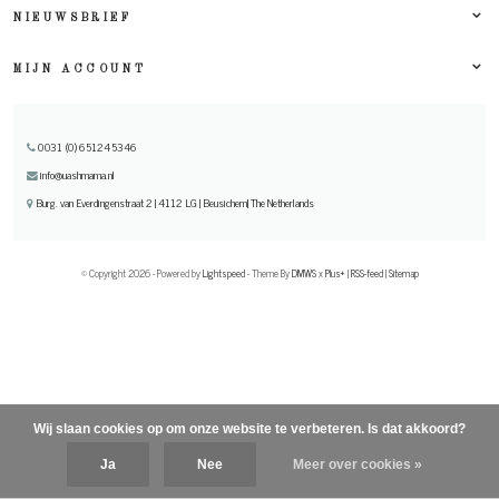
NIEUWSBRIEF
MIJN ACCOUNT
0031 (0) 651245346
info@uashmama.nl
Burg. van Everdingenstraat 2 | 4112 LG | Beusichem| The Netherlands
© Copyright 2026 - Powered by
Lightspeed
- Theme By
DMWS
x
Plus+
|
RSS-feed
|
Sitemap
Wij slaan cookies op om onze website te verbeteren. Is dat akkoord?
Ja
Nee
Meer over cookies »