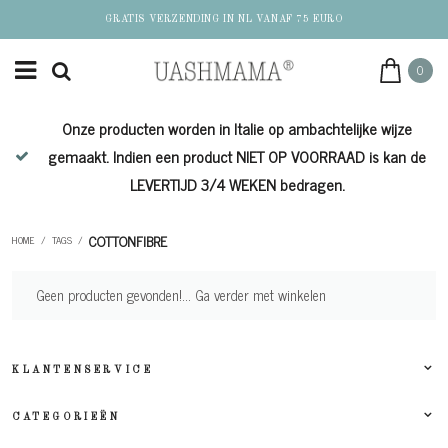
GRATIS VERZENDING IN NL VANAF 75 EURO
0
Onze producten worden in Italie op ambachtelijke wijze
de
gemaakt. Indien een product NIET OP VOORRAAD is kan de
LEVERTIJD 3/4 WEKEN bedragen.
COTTONFIBRE
HOME
/
TAGS
/
Geen producten gevonden!...
Ga verder met winkelen
KLANTENSERVICE
CATEGORIEËN