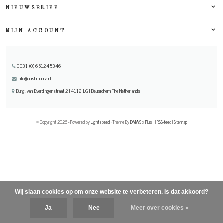
NIEUWSBRIEF
MIJN ACCOUNT
0031 (0) 651245346
info@uashmama.nl
Burg. van Everdingenstraat 2 | 4112 LG | Beusichem| The Netherlands
© Copyright 2026 - Powered by
Lightspeed
- Theme By
DMWS
x
Plus+
|
RSS-feed
|
Sitemap
Wij slaan cookies op om onze website te verbeteren. Is dat akkoord?
Ja
Nee
Meer over cookies »