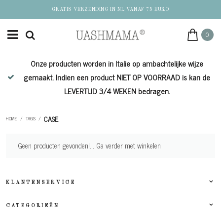
GRATIS VERZENDING IN NL VANAF 75 EURO
0
Onze producten worden in Italie op ambachtelijke wijze
de
gemaakt. Indien een product NIET OP VOORRAAD is kan de
LEVERTIJD 3/4 WEKEN bedragen.
CASE
HOME
/
TAGS
/
Geen producten gevonden!...
Ga verder met winkelen
KLANTENSERVICE
CATEGORIEËN