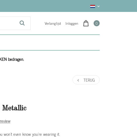
Verlanglijst
Inloggen
0
EKEN bedragen.
TERUG
Metallic
 review
ou won’t even know you’re wearing it.