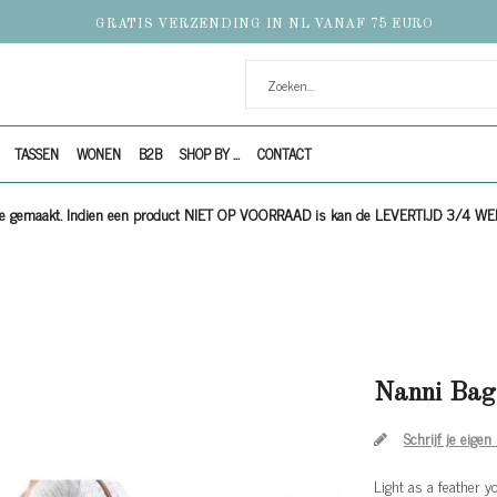
GRATIS VERZENDING IN NL VANAF 75 EURO
TASSEN
WONEN
B2B
SHOP BY ...
CONTACT
ijze gemaakt. Indien een product NIET OP VOORRAAD is kan de LEVERTIJD 3/4 W
Nanni Bag 
Schrijf je eigen
Light as a feather y