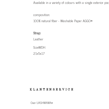
Available in a variety of colours with a single exterior po
composition:
100% natural fiber - Washable Paper AGGO®
Strap:
Leather
SizeWDH:
21x5x17
KLANTENSERVICE
Over UASHMAMA®