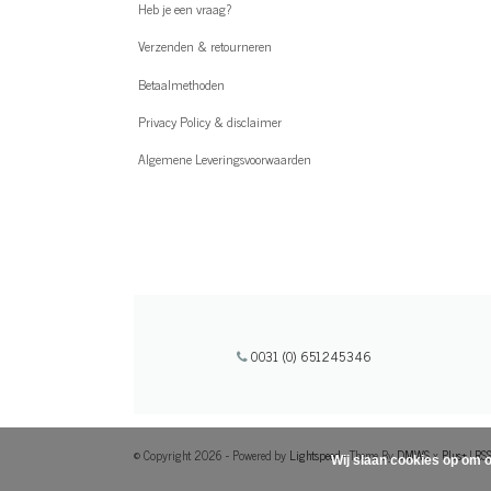
Heb je een vraag?
Verzenden & retourneren
Betaalmethoden
Privacy Policy & disclaimer
Algemene Leveringsvoorwaarden
0031 (0) 651245346
© Copyright 2026 - Powered by
Lightspeed
- Theme By
DMWS
x
Plus+
|
RSS
Wij slaan cookies op om o