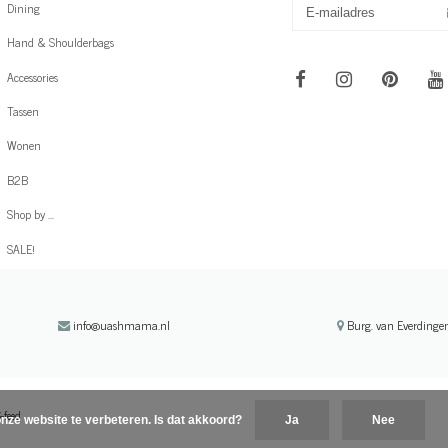
Dining
Hand & Shoulderbags
Accessories
Tassen
Wonen
B2B
Shop by ...
SALE!
info@uashmama.nl
Burg. van Everdingen
-feed
nze website te verbeteren. Is dat akkoord?
Ja
Nee