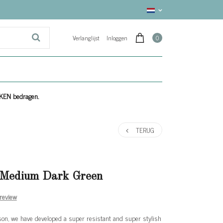
Verlanglijst
Inloggen
0
EKEN bedragen.
TERUG
Medium Dark Green
 review
ason, we have developed a super resistant and super stylish