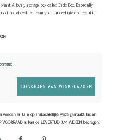
ephant. A lovely storage box called Dado Box. Especially
s of hot chocolate, creamy latte macchiato and beautiful
DGN
oorraad
TOEVOEGEN AAN WINKELWAGEN
 worden in Italie op ambachtelijke wijze gemaakt. Indien
OP VOORRAAD is kan de LEVERTIJD 3/4 WEKEN bedragen.