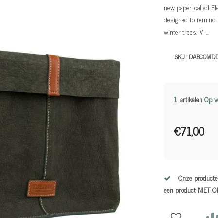
new paper, called El
designed to remind u
winter trees. M ...
SKU :
DABCOMD
1
artikelen
Op v
€71,00
Onze producten
een product NIET 