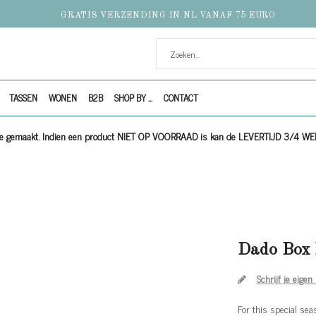
GRATIS VERZENDING IN NL VANAF 75 EURO
TASSEN
WONEN
B2B
SHOP BY ...
CONTACT
ijze gemaakt. Indien een product NIET OP VOORRAAD is kan de LEVERTIJD 3/4 W
Dado Box 
Schrijf je eigen
For this special se