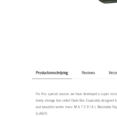
Productomschrijving
Reviews
Verz
For this special season, we have developed a super resis
lovely storage box called Dado Box. Especially designed 
and beautiful winter trees. M A T E R I A L Washable P
(LxBxH)