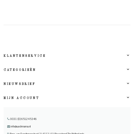
KLANTENSERVICE
CATEGORIEËN
NIEUWSBRIEF
MIJN ACCOUNT
0031 (0) 651245346
info@uashmama.nl
Burg. van Everdingenstraat 2 | 4112 LG | Beusichem| The Netherlands