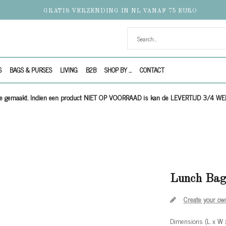
GRATIS VERZENDING IN NL VANAF 75 EURO
S
BAGS & PURSES
LIVING
B2B
SHOP BY ...
CONTACT
ijze gemaakt. Indien een product NIET OP VOORRAAD is kan de LEVERTIJD 3/4 W
Lunch Bag
Create your ow
Dimensions (L x W 