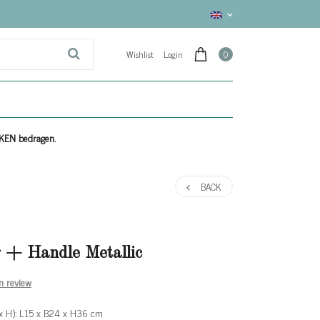
Wishlist
Login
0
EKEN bedragen.
BACK
 + Handle Metallic
n review
x H): L15 x B24 x H36 cm