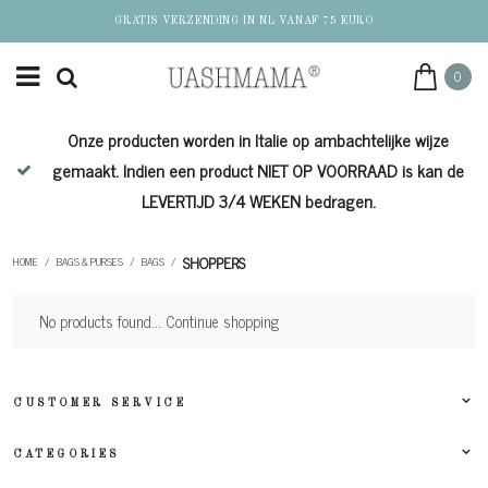
GRATIS VERZENDING IN NL VANAF 75 EURO
0
Onze producten worden in Italie op ambachtelijke wijze
de
gemaakt. Indien een product NIET OP VOORRAAD is kan de
LEVERTIJD 3/4 WEKEN bedragen.
SHOPPERS
HOME
/
BAGS & PURSES
/
BAGS
/
No products found...
Continue shopping
CUSTOMER SERVICE
CATEGORIES