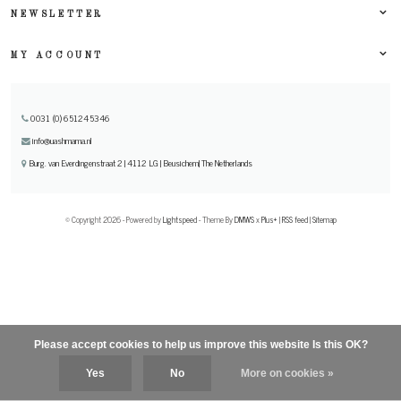
NEWSLETTER
MY ACCOUNT
0031 (0) 651245346
info@uashmama.nl
Burg. van Everdingenstraat 2 | 4112 LG | Beusichem| The Netherlands
© Copyright 2026 - Powered by
Lightspeed
- Theme By
DMWS
x
Plus+
|
RSS feed
|
Sitemap
Please accept cookies to help us improve this website Is this OK?
Yes
No
More on cookies »