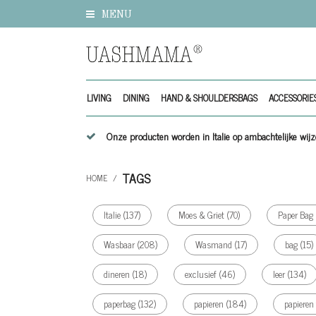
MENU
LIVING
DINING
HAND & SHOULDERSBAGS
ACCESSORIE
Onze producten worden in Italie op ambachtelijke w
TAGS
HOME
/
Italie
(137)
Moes & Griet
(70)
Paper Bag
Wasbaar
(208)
Wasmand
(17)
bag
(15)
dineren
(18)
exclusief
(46)
leer
(134)
paperbag
(132)
papieren
(184)
papieren