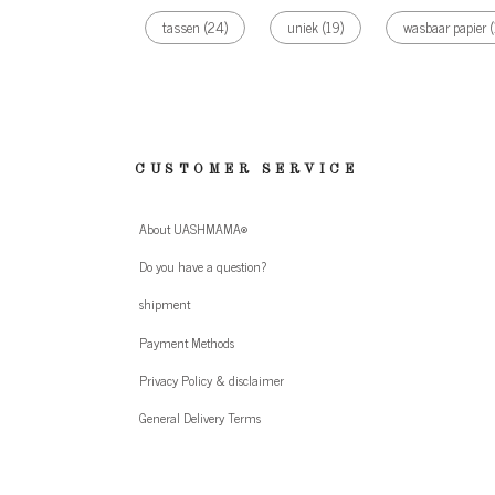
tassen
(24)
uniek
(19)
wasbaar papier
(
CUSTOMER SERVICE
About UASHMAMA®
Do you have a question?
shipment
Payment Methods
Privacy Policy & disclaimer
General Delivery Terms