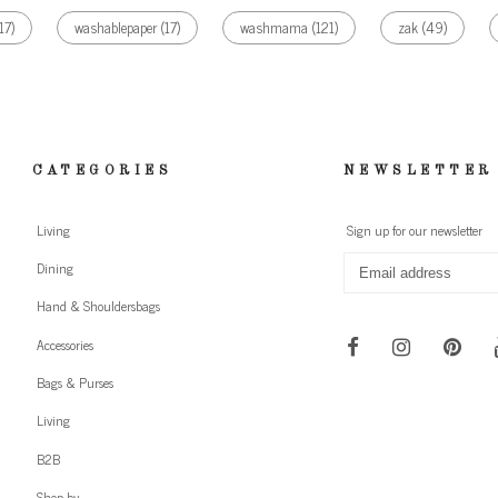
17)
washablepaper
(17)
washmama
(121)
zak
(49)
CATEGORIES
NEWSLETTER
Living
Sign up for our newsletter
Dining
Hand & Shouldersbags
Accessories
Bags & Purses
Living
B2B
Shop by ...