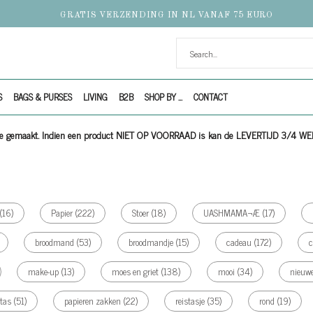
GRATIS VERZENDING IN NL VANAF 75 EURO
S
BAGS & PURSES
LIVING
B2B
SHOP BY ...
CONTACT
ijze gemaakt. Indien een product NIET OP VOORRAAD is kan de LEVERTIJD 3/4 W
(16)
Papier
(222)
Stoer
(18)
UASHMAMA¬Æ
(17)
broodmand
(53)
broodmandje
(15)
cadeau
(172)
make-up
(13)
moes en griet
(138)
mooi
(34)
nieuw
 tas
(51)
papieren zakken
(22)
reistasje
(35)
rond
(19)