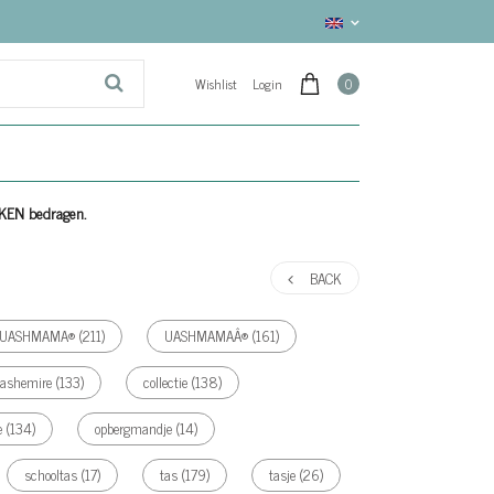
Wishlist
Login
0
EKEN bedragen.
BACK
UASHMAMA®
(211)
UASHMAMAÂ®
(161)
cashemire
(133)
collectie
(138)
e
(134)
opbergmandje
(14)
schooltas
(17)
tas
(179)
tasje
(26)