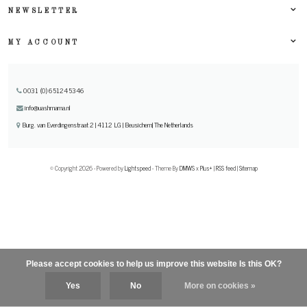
NEWSLETTER
MY ACCOUNT
0031 (0) 651245346
info@uashmama.nl
Burg. van Everdingenstraat 2 | 4112 LG | Beusichem| The Netherlands
© Copyright 2026 - Powered by
Lightspeed
- Theme By
DMWS
x
Plus+
|
RSS feed
|
Sitemap
Please accept cookies to help us improve this website Is this OK?
Yes
No
More on cookies »