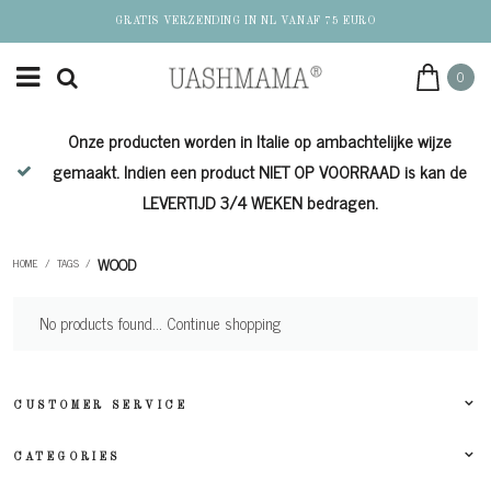
GRATIS VERZENDING IN NL VANAF 75 EURO
0
Onze producten worden in Italie op ambachtelijke wijze
de
gemaakt. Indien een product NIET OP VOORRAAD is kan de
LEVERTIJD 3/4 WEKEN bedragen.
WOOD
HOME
/
TAGS
/
No products found...
Continue shopping
CUSTOMER SERVICE
CATEGORIES