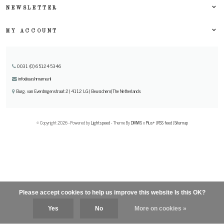
NEWSLETTER
MY ACCOUNT
0031 (0) 651245346
info@uashmama.nl
Burg. van Everdingenstraat 2 | 4112 LG | Beusichem| The Netherlands
© Copyright 2026 - Powered by
Lightspeed
- Theme By
DMWS
x
Plus+
|
RSS feed
|
Sitemap
Please accept cookies to help us improve this website Is this OK?
Yes
No
More on cookies »