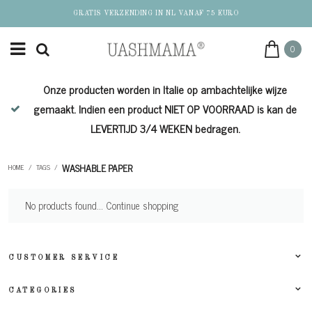
GRATIS VERZENDING IN NL VANAF 75 EURO
0
Onze producten worden in Italie op ambachtelijke wijze
de
gemaakt. Indien een product NIET OP VOORRAAD is kan de
LEVERTIJD 3/4 WEKEN bedragen.
WASHABLE PAPER
HOME
/
TAGS
/
No products found...
Continue shopping
CUSTOMER SERVICE
CATEGORIES