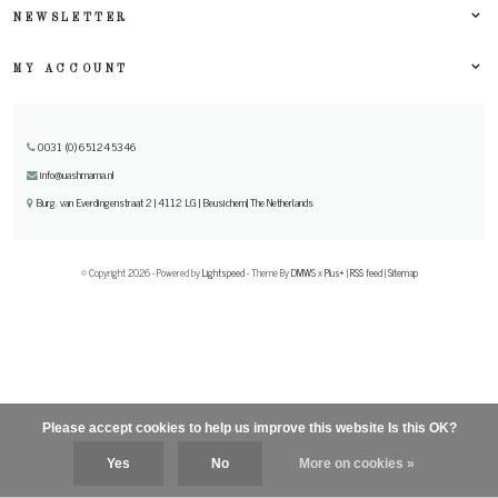
NEWSLETTER
MY ACCOUNT
0031 (0) 651245346
info@uashmama.nl
Burg. van Everdingenstraat 2 | 4112 LG | Beusichem| The Netherlands
© Copyright 2026 - Powered by
Lightspeed
- Theme By
DMWS
x
Plus+
|
RSS feed
|
Sitemap
Please accept cookies to help us improve this website Is this OK?
Yes
No
More on cookies »