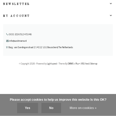
NEWSLETTER
MY ACCOUNT
0031 (0) 651245346
info@uashmama.nl
Burg. van Everdingenstraat 2 | 4112 LG | Beusichem| The Netherlands
© Copyright 2026 - Powered by
Lightspeed
- Theme By
DMWS
x
Plus+
|
RSS feed
|
Sitemap
Please accept cookies to help us improve this website Is this OK?
Yes
No
More on cookies »