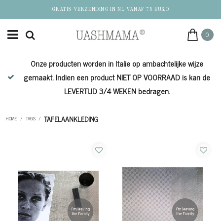
GRATIS VERZENDING IN NL VANAF 75 EURO
0
Onze producten worden in Italie op ambachtelijke wijze
de
gemaakt. Indien een product NIET OP VOORRAAD is kan de
LEVERTIJD 3/4 WEKEN bedragen.
TAFELAANKLEDING
HOME
/
TAGS
/