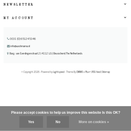
NEWSLETTER
MY ACCOUNT
0031 (0) 651245346
info@uashmama.nl
Burg. van Everdingenstraat 2 | 4112 LG | Beusichem| The Netherlands
© Copyright 2026 - Powered by
Lightspeed
- Theme By
DMWS
x
Plus+
|
RSS feed
|
Sitemap
Please accept cookies to help us improve this website Is this OK?
Yes
No
More on cookies »