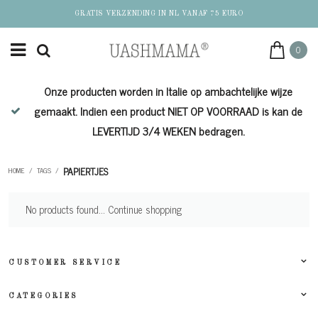
GRATIS VERZENDING IN NL VANAF 75 EURO
0
Onze producten worden in Italie op ambachtelijke wijze
de
gemaakt. Indien een product NIET OP VOORRAAD is kan de
LEVERTIJD 3/4 WEKEN bedragen.
PAPIERTJES
HOME
/
TAGS
/
No products found...
Continue shopping
CUSTOMER SERVICE
CATEGORIES