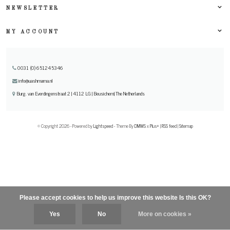
NEWSLETTER
MY ACCOUNT
0031 (0) 651245346
info@uashmama.nl
Burg. van Everdingenstraat 2 | 4112 LG | Beusichem| The Netherlands
© Copyright 2026 - Powered by
Lightspeed
- Theme By
DMWS
x
Plus+
|
RSS feed
|
Sitemap
Please accept cookies to help us improve this website Is this OK?
Yes
No
More on cookies »