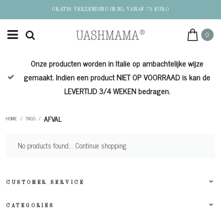
GRATIS VERZENDING IN NL VANAF 75 EURO
0
Onze producten worden in Italie op ambachtelijke wijze
de
gemaakt. Indien een product NIET OP VOORRAAD is kan de
LEVERTIJD 3/4 WEKEN bedragen.
AFVAL
HOME
/
TAGS
/
No products found...
Continue shopping
CUSTOMER SERVICE
CATEGORIES