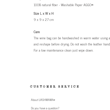
100% natural fiber - Washable Paper AGGO®
Size L x W x H
9 x 9 x 27 cm
Care
The wine bag can be handwashed in warm water using a m
and reshape before drying. Do not wash the leather handl
For a low maintenance clean just wipe down.
CUSTOMER SERVICE
About UASHMAMA®
Do you have a question?