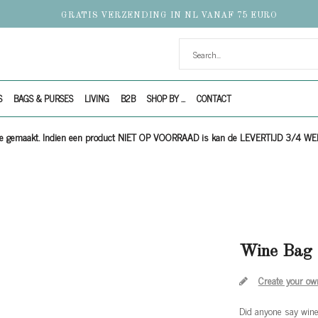
GRATIS VERZENDING IN NL VANAF 75 EURO
S
BAGS & PURSES
LIVING
B2B
SHOP BY ...
CONTACT
ijze gemaakt. Indien een product NIET OP VOORRAAD is kan de LEVERTIJD 3/4 W
Wine Bag 
Create your ow
Did anyone say win