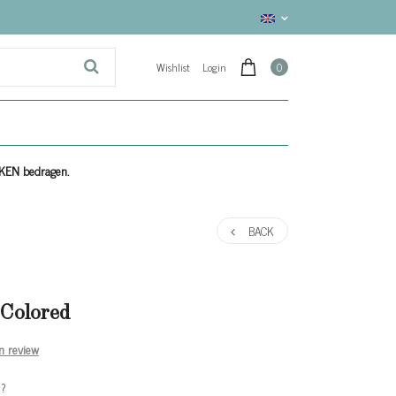
Wishlist
Login
0
EKEN bedragen.
BACK
Colored
n review
e?