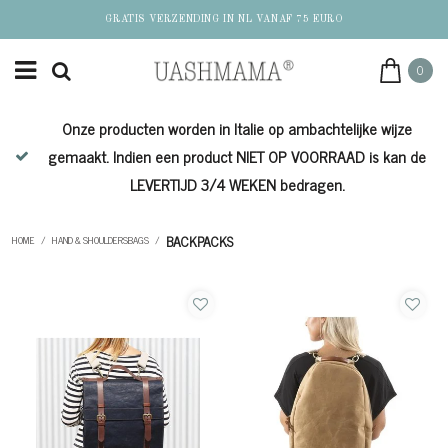
GRATIS VERZENDING IN NL VANAF 75 EURO
0
Onze producten worden in Italie op ambachtelijke wijze
de
gemaakt. Indien een product NIET OP VOORRAAD is kan de
LEVERTIJD 3/4 WEKEN bedragen.
BACKPACKS
HOME
/
HAND & SHOULDERSBAGS
/