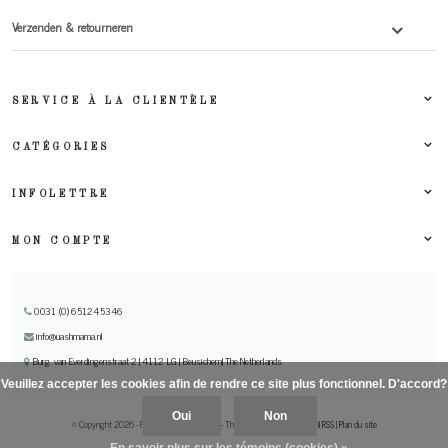
Verzenden & retourneren
SERVICE À LA CLIENTÈLE
CATÉGORIES
INFOLETTRE
MON COMPTE
0031 (0) 651245346
info@uashmama.nl
Burg. van Everdingenstraat 2 | 4112 LG | Beusichem| The Netherlands
Veuillez accepter les cookies afin de rendre ce site plus fonctionnel. D'accord?
Oui
Non
© Copyright 2026 - Powered by
Lightspeed
- Theme By
DMWS
x
Plus+
|
Fil RSS
|
Plan du site