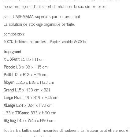
nouvelles façons d'utiliser et de réutiliser le sac simple papier.
sacs UASHMAMA superbes partout avec tout.
La solution de stockage organique parfaite.
composition:
100% de fibres naturelles - Papier lavable AGGO®
trop grand
X x
XPetit
L5 B5 H11 cm
Piccolo
L8 x B8 x H15 cm
Petit
L12 x B12 x H25 cm
Moyen
L12,5 x B18 x H33 cm
Grand
L15 x H33 cm x B21
Large
Plus
L19 x B19 x H45 cm
XLarge
L24 x B24 x H70 cm
L33 x
TTGrand
B33 x H90 cm
Big
Bag
L45 x W45 x H90 cm
Toutes les tailles sont mesurées déroulèrent. La hauteur peut être enroulé