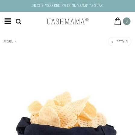
GRATIS VERZENDING IN NL VANAF 75 EURO
0
RETOUR
ACCUEIL
/