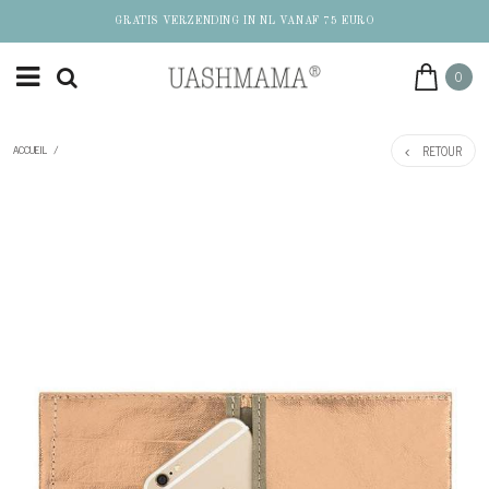
GRATIS VERZENDING IN NL VANAF 75 EURO
0
RETOUR
ACCUEIL
/