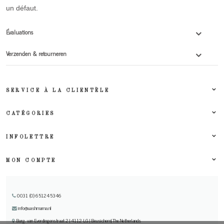
un défaut.
Évaluations
Verzenden & retourneren
SERVICE À LA CLIENTÈLE
CATÉGORIES
INFOLETTRE
MON COMPTE
0031 (0) 651245346
info@uashmama.nl
Burg. van Everdingenstraat 2 | 4112 LG | Beusichem| The Netherlands