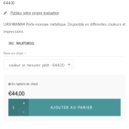
€44,00
Publiez votre propre évaluation
UASHMAMA® Porte-monnaie métallique. Disponible en différentes couleurs et
impressions.
SKU :
WALMTSMGOL
Faire un choix:
*
couleur: or, mesurer: petit - €44,00
En rupture de stock
€44,00
+
AJOUTER AU PANIER
-