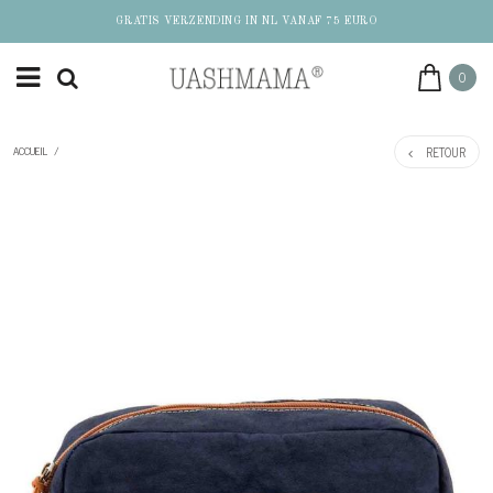
GRATIS VERZENDING IN NL VANAF 75 EURO
0
RETOUR
ACCUEIL
/