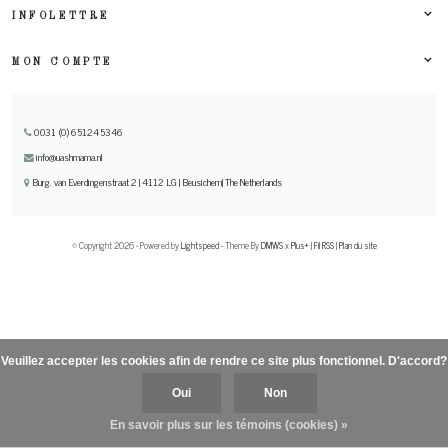
INFOLETTRE
MON COMPTE
0031 (0) 651245346
info@uashmama.nl
Burg. van Everdingenstraat 2 | 4112 LG | Beusichem| The Netherlands
© Copyright 2026 - Powered by
Lightspeed
- Theme By
DMWS
x
Plus+
|
Fil RSS
|
Plan du site
Veuillez accepter les cookies afin de rendre ce site plus fonctionnel. D'accord?
Oui
Non
En savoir plus sur les témoins (cookies) »