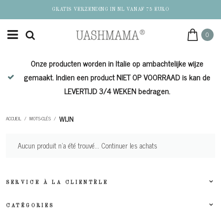
GRATIS VERZENDING IN NL VANAF 75 EURO
0
Onze producten worden in Italie op ambachtelijke wijze
de
gemaakt. Indien een product NIET OP VOORRAAD is kan de
LEVERTIJD 3/4 WEKEN bedragen.
WIJN
ACCUEIL
/
MOTS-CLÉS
/
Aucun produit n'a été trouvé...
Continuer les achats
SERVICE À LA CLIENTÈLE
CATÉGORIES