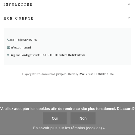
INFOLETTRE
MON COMPTE
0031 (0) 651245346
info@uashmama.nl
Burg. van Everdingenstraat 2 | 4112 LG | Beusichem| The Netherlands
© Copyright 2026 - Powered by
Lightspeed
- Theme By
DMWS
x
Plus+
|
Fil RSS
|
Plan du site
Veuillez accepter les cookies afin de rendre ce site plus fonctionnel. D'accord?
Oui
Non
En savoir plus sur les témoins (cookies) »