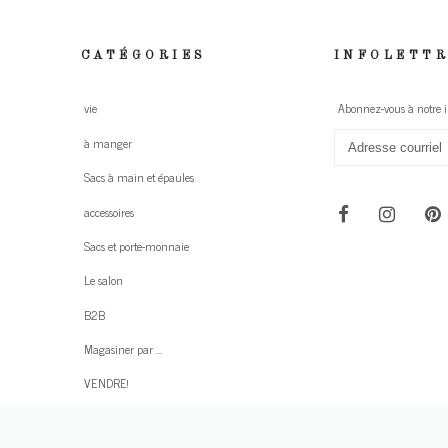
CATÉGORIES
INFOLETT
vie
Abonnez-vous à notre in
à manger
Sacs à main et épaules
accessoires
Sacs et porte-monnaie
Le salon
B2B
Magasiner par ...
VENDRE!