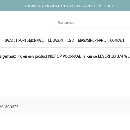
GRATIS VERZENDING IN NL VANAF 75 EURO
S
SACS ET PORTE-MONNAIE
LE SALON
B2B
MAGASINER PAR ...
CONTACT
ijze gemaakt. Indien een product NIET OP VOORRAAD is kan de LEVERTIJD 3/4 W
es achats