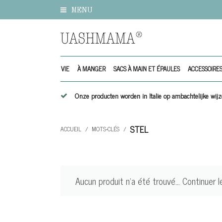
MENU
VIE
À MANGER
SACS À MAIN ET ÉPAULES
ACCESSOIRE
Onze producten worden in Italie op ambachtelijke w
STEL
ACCUEIL
/
MOTS-CLÉS
/
Aucun produit n'a été trouvé...
Continuer l