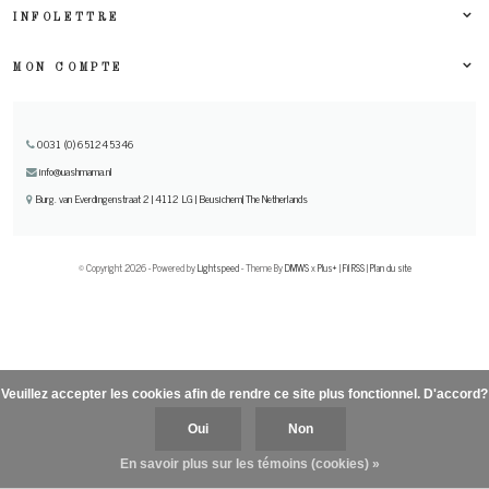
INFOLETTRE
MON COMPTE
0031 (0) 651245346
info@uashmama.nl
Burg. van Everdingenstraat 2 | 4112 LG | Beusichem| The Netherlands
© Copyright 2026 - Powered by
Lightspeed
- Theme By
DMWS
x
Plus+
|
Fil RSS
|
Plan du site
Veuillez accepter les cookies afin de rendre ce site plus fonctionnel. D'accord?
Oui
Non
En savoir plus sur les témoins (cookies) »