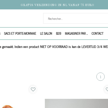
GRATIS VERZENDING IN NL VANAF 75 EURO
S
SACS ET PORTE-MONNAIE
LE SALON
B2B
MAGASINER PAR ...
CONTACT
ijze gemaakt. Indien een product NIET OP VOORRAAD is kan de LEVERTIJD 3/4 W
1