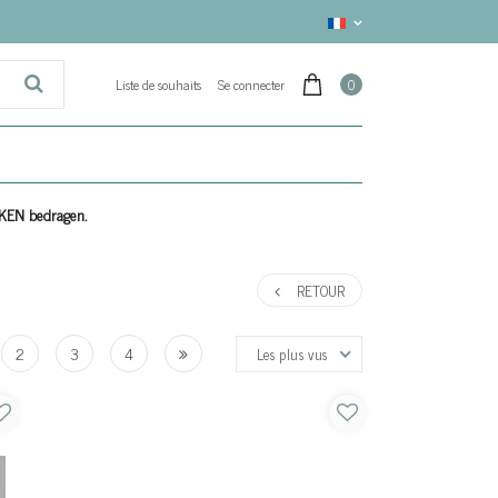
Liste de souhaits
Se connecter
0
EKEN bedragen.
RETOUR
2
3
4
Les plus vus