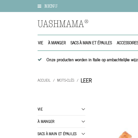
MENU
VIE
À MANGER
SACS À MAIN ET ÉPAULES
ACCESSOIRE
Onze producten worden in Italie op ambachtelijke w
LEER
ACCUEIL
/
MOTS-CLÉS
/
VIE
À MANGER
SACS À MAIN ET ÉPAULES