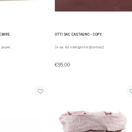
EMIRE
OTTI SAC CASTAGNO - COPY
papier ..
Ce sac est intelligent et d̩contract̩.
€95,00