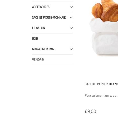
ACCESSOIRES
SACS ET PORTE-MONNAIE
LE SALON
B2B
MAGASINER PAR ...
VENDRE!
SAC DE PAPIER BLAN
Pas seulement un sac en
€9,00