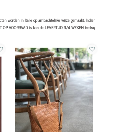
rden in Italie op ambachtelijke wijze gemaakt. Indien een
Onze producten wo
 VOORRAAD is kan de LEVERTIJD 3/4 WEKEN bedragen.
product NIET OP