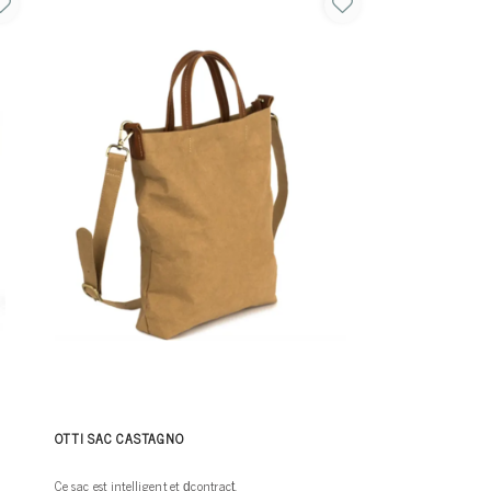
OTTI SAC CASTAGNO
Ce sac est intelligent et d̩contract̩.