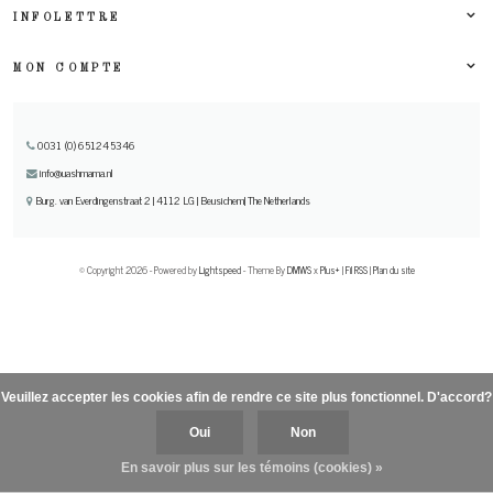
INFOLETTRE
MON COMPTE
0031 (0) 651245346
info@uashmama.nl
Burg. van Everdingenstraat 2 | 4112 LG | Beusichem| The Netherlands
© Copyright 2026 - Powered by
Lightspeed
- Theme By
DMWS
x
Plus+
|
Fil RSS
|
Plan du site
Veuillez accepter les cookies afin de rendre ce site plus fonctionnel. D'accord?
Oui
Non
En savoir plus sur les témoins (cookies) »